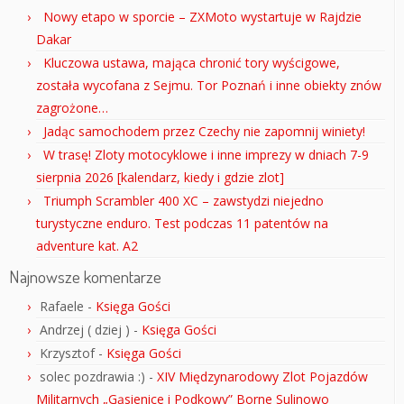
Nowy etapo w sporcie – ZXMoto wystartuje w Rajdzie
Dakar
Kluczowa ustawa, mająca chronić tory wyścigowe,
została wycofana z Sejmu. Tor Poznań i inne obiekty znów
zagrożone…
Jadąc samochodem przez Czechy nie zapomnij winiety!
W trasę! Zloty motocyklowe i inne imprezy w dniach 7-9
sierpnia 2026 [kalendarz, kiedy i gdzie zlot]
Triumph Scrambler 400 XC – zawstydzi niejedno
turystyczne enduro. Test podczas 11 patentów na
adventure kat. A2
Najnowsze komentarze
Rafaele
-
Księga Gości
Andrzej ( dziej )
-
Księga Gości
Krzysztof
-
Księga Gości
solec pozdrawia :)
-
XIV Międzynarodowy Zlot Pojazdów
Militarnych „Gąsienice i Podkowy” Borne Sulinowo