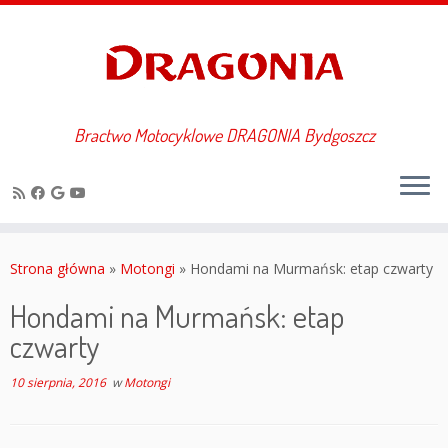
Bractwo Motocyklowe DRAGONIA Bydgoszcz
Przejdź
do
Strona główna
»
Motongi
»
Hondami na Murmańsk: etap czwarty
treści
Hondami na Murmańsk: etap
czwarty
10 sierpnia, 2016
w
Motongi