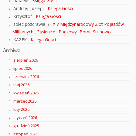
Rafaele
-
Księga Gości
Andrzej ( dziej )
-
Księga Gości
Krzysztof
-
Księga Gości
solec pozdrawia :)
-
XIV Międzynarodowy Zlot Pojazdów
Militarnych „Gąsienice i Podkowy” Borne Sulinowo
KAZEK
-
Księga Gości
Archiwa
sierpień 2026
lipiec 2026
czerwiec 2026
maj 2026
kwiecień 2026
marzec 2026
luty 2026
styczeń 2026
grudzień 2025
listopad 2025