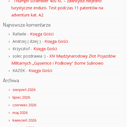
Triumph Scrambler 400 XC – zawstydzi niejedno
turystyczne enduro. Test podczas 11 patentów na
adventure kat. A2
Najnowsze komentarze
Rafaele
-
Księga Gości
Andrzej ( dziej )
-
Księga Gości
Krzysztof
-
Księga Gości
solec pozdrawia :)
-
XIV Międzynarodowy Zlot Pojazdów
Militarnych „Gąsienice i Podkowy” Borne Sulinowo
KAZEK
-
Księga Gości
Archiwa
sierpień 2026
lipiec 2026
czerwiec 2026
maj 2026
kwiecień 2026